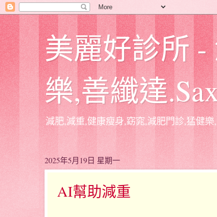
美麗好診所 -
樂,善纖達.Sa
減肥,減重,健康瘦身,窈窕,減肥門診,猛健樂,
2025年5月19日 星期一
AI幫助減重