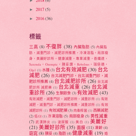
2018
(6)
►
2017
(5)
►
2016
(36)
►
標籤
不復胖
(38)
三高
(8)
內臟脂肪
(5)
內臟脂
肪，減重門診，減肥診所推薦，冷凍溶脂，局部瘦
身，美麗好診所，健康減重，專業減重，善纖達，
Saxenda，Ozempic，胰妥讚，Rebelsus，瑞倍適，
台北有效減肥
(30)
台北
水腫
(3)
Glp1
(1)
減肥
(26)
台北減肥門診，台北減重門診，減
台北減肥診所
(26)
肥診所推薦
(4)
台北減
台北減重
(26)
台北減
肥診所 減肥藥
(1)
重診所
(26)
有效減肥
(43)
生酮飲食
(3)
有效減肥，減重門診，減肥診所，減重診所
(1)
有效
減肥，減重門診，減肥診所推薦，減重診所
(1)
有效
有效減肥藥
(3)
西藥減肥
減肥診所
(1)
肉毒桿菌
(1)
男性減重
(2)
冷凍溶脂
(5)
局部瘦身
(5)
低GI
(1)
美麗好
(7)
武漢肺炎
(1)
波尿酸
(1)
美白
(1)
(21)
美麗好診所
(35)
面膜
(11)
凍齡
(4)
健康減重
(19)
窈窕
(8)
胰妥
(4)
脂肪
(4)
婚