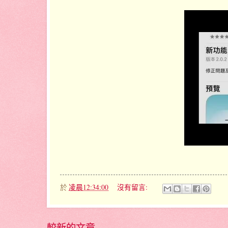
於
凌晨12:34:00
沒有留言:
較新的文章