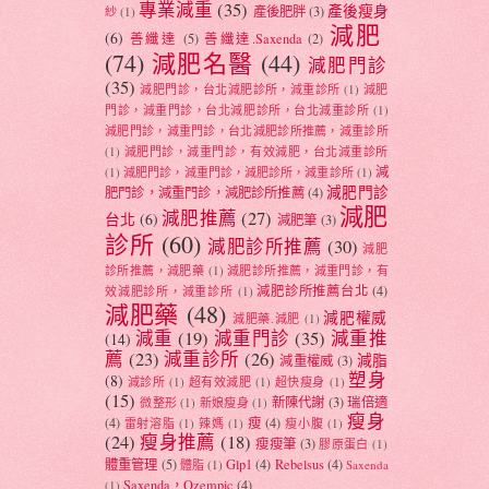
專業減重
(35)
產後瘦身
產後肥胖
(3)
紗
(1)
減肥
(6)
善纖達
(5)
善纖達.Saxenda
(2)
(74)
減肥名醫
(44)
減肥門診
(35)
減肥門診，台北減肥診所，減重診所
(1)
減肥
門診，減重門診，台北減肥診所，台北減重診所
(1)
減肥門診，減重門診，台北減肥診所推薦，減重診所
(1)
減肥門診，減重門診，有效減肥，台北減重診所
減
(1)
減肥門診，減重門診，減肥診所，減重診所
(1)
減肥門診
肥門診，減重門診，減肥診所推薦
(4)
減肥
減肥推薦
(27)
台北
(6)
減肥筆
(3)
診所
(60)
減肥診所推薦
(30)
減肥
診所推薦，減肥藥
(1)
減肥診所推薦，減重門診，有
減肥診所推薦台北
(4)
效減肥診所，減重診所
(1)
減肥藥
(48)
減肥權威
減肥藥.減肥
(1)
減重
(19)
減重門診
(35)
減重推
(14)
薦
(23)
減重診所
(26)
減脂
減重權威
(3)
塑身
(8)
減診所
(1)
超有效減肥
(1)
超快瘦身
(1)
(15)
新陳代謝
(3)
瑞倍適
微整形
(1)
新娘瘦身
(1)
瘦身
(4)
瘦
(4)
雷射溶脂
(1)
辣媽
(1)
瘦小腹
(1)
(24)
瘦身推薦
(18)
瘦瘦筆
(3)
膠原蛋白
(1)
體重管理
(5)
Glp1
(4)
Rebelsus
(4)
體脂
(1)
Saxenda
Saxenda，Ozempic
(4)
(1)