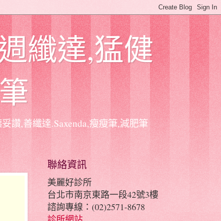
,週纖達,猛健
肥筆
讚,善纖達.Saxenda,瘦瘦筆,減肥筆
聯絡資訊
美麗好診所
台北市南京東路一段42號3樓
諮詢專線：(02)2571-8678
診所網站