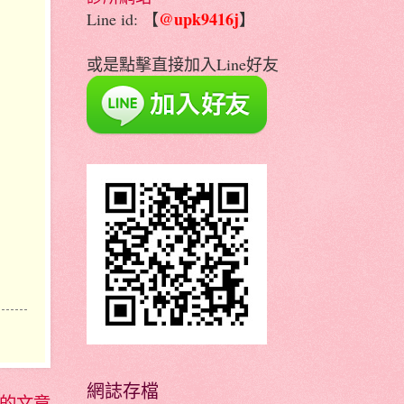
@upk9416j
Line id: 【
】
或是點擊直接加入Line好友
網誌存檔
的文章