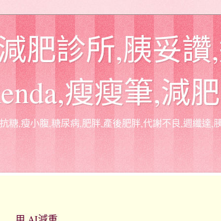
 減肥診所,胰妥讚
xenda,瘦瘦筆,減
抗糖,瘦小腹,糖尿病,肥胖,產後肥胖,代謝不良,週纖達,胰妥
用 AI減重