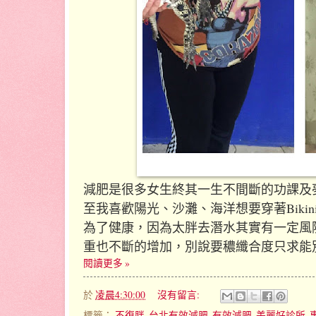
減肥是很多女生終其一生不間斷的功課及
至我喜歡陽光、沙灘、海洋想要穿著Bik
為了健康，因為太胖去潛水其實有一定風
重也不斷的增加，別說要穠纖合度只求能
閱讀更多 »
於
凌晨4:30:00
沒有留言:
標籤：
不復胖
,
台北有效減肥
,
有效減肥
,
美麗好診所
,