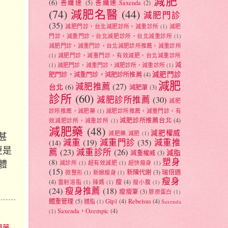
減肥
(6)
善纖達
(5)
善纖達.Saxenda
(2)
(74)
減肥名醫
(44)
減肥門診
(35)
減肥門診，台北減肥診所，減重診所
(1)
減肥
門診，減重門診，台北減肥診所，台北減重診所
(1)
減肥門診，減重門診，台北減肥診所推薦，減重診所
(1)
減肥門診，減重門診，有效減肥，台北減重診所
減
(1)
減肥門診，減重門診，減肥診所，減重診所
(1)
減肥門診
肥門診，減重門診，減肥診所推薦
(4)
減肥
減肥推薦
(27)
台北
(6)
減肥筆
(3)
診所
(60)
減肥診所推薦
(30)
減肥
診所推薦，減肥藥
(1)
減肥診所推薦，減重門診，有
減肥診所推薦台北
(4)
效減肥診所，減重診所
(1)
減肥藥
(48)
減肥權威
減肥藥.減肥
(1)
甚
減重
(19)
減重門診
(35)
減重推
(14)
更是
薦
(23)
減重診所
(26)
減脂
減重權威
(3)
塑身
(8)
體
減診所
(1)
超有效減肥
(1)
超快瘦身
(1)
(15)
新陳代謝
(3)
瑞倍適
微整形
(1)
新娘瘦身
(1)
瘦身
(4)
瘦
(4)
雷射溶脂
(1)
辣媽
(1)
瘦小腹
(1)
(24)
瘦身推薦
(18)
瘦瘦筆
(3)
膠原蛋白
(1)
體重管理
(5)
Glp1
(4)
Rebelsus
(4)
體脂
(1)
Saxenda
Saxenda，Ozempic
(4)
(1)
肥藥
,