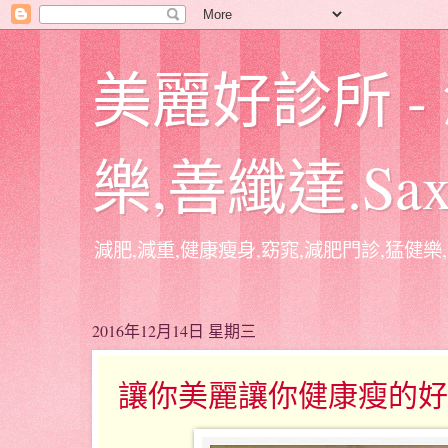
美麗好診所 -
樂,善纖達.Sa
減肥,減重,健康瘦身,窈窕,減肥門診,猛健樂,
2016年12月14日 星期三
讓你美麗讓你健康瘦的好