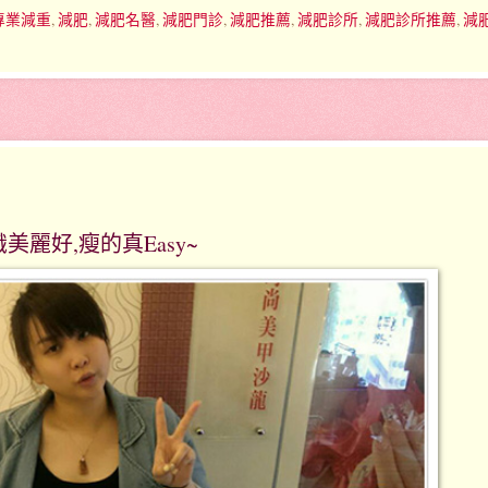
專業減重
,
減肥
,
減肥名醫
,
減肥門診
,
減肥推薦
,
減肥診所
,
減肥診所推薦
,
減
美麗好,瘦的真Easy~