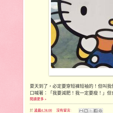
夏天到了，必定要穿短褲短袖的！但叫我
口喊著：「我要減肥！我一定要瘦！」但
閱讀更多 »
於
凌晨4:38:00
沒有留言: