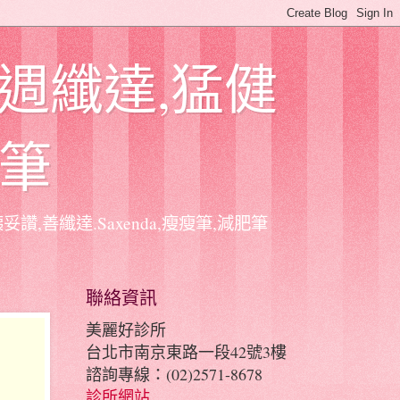
,週纖達,猛健
肥筆
讚,善纖達.Saxenda,瘦瘦筆,減肥筆
聯絡資訊
美麗好診所
台北市南京東路一段42號3樓
諮詢專線：(02)2571-8678
診所網站