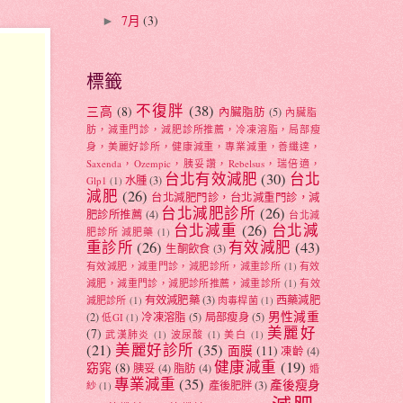
7月
(3)
►
標籤
不復胖
(38)
三高
(8)
內臟脂肪
(5)
內臟脂
肪，減重門診，減肥診所推薦，冷凍溶脂，局部瘦
身，美麗好診所，健康減重，專業減重，善纖達，
Saxenda，Ozempic，胰妥讚，Rebelsus，瑞倍適，
台北有效減肥
(30)
台北
水腫
(3)
Glp1
(1)
減肥
(26)
台北減肥門診，台北減重門診，減
台北減肥診所
(26)
肥診所推薦
(4)
台北減
台北減重
(26)
台北減
肥診所 減肥藥
(1)
重診所
(26)
有效減肥
(43)
生酮飲食
(3)
有效減肥，減重門診，減肥診所，減重診所
(1)
有效
減肥，減重門診，減肥診所推薦，減重診所
(1)
有效
有效減肥藥
(3)
西藥減肥
減肥診所
(1)
肉毒桿菌
(1)
男性減重
(2)
冷凍溶脂
(5)
局部瘦身
(5)
低GI
(1)
美麗好
(7)
武漢肺炎
(1)
波尿酸
(1)
美白
(1)
(21)
美麗好診所
(35)
面膜
(11)
凍齡
(4)
健康減重
(19)
窈窕
(8)
胰妥
(4)
脂肪
(4)
婚
專業減重
(35)
產後瘦身
產後肥胖
(3)
紗
(1)