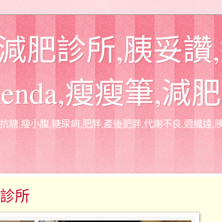
 減肥診所,胰妥讚
xenda,瘦瘦筆,減
抗糖,瘦小腹,糖尿病,肥胖,產後肥胖,代謝不良,週纖達,胰妥
診所