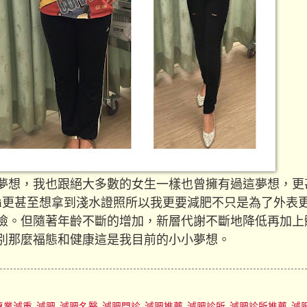
夢想，我也跟絕大多數的女生一樣也曾擁有過這夢想，更
ini更甚至想拿到淺水證照所以我更要減肥不只是為了外表
險。但隨著年齡不斷的增加，新層代謝不斷地降低再加上
別那麼福態和健康這是我目前的小小夢想。
專業減重
,
減肥
,
減肥名醫
,
減肥門診
,
減肥推薦
,
減肥診所
,
減肥診所推薦
,
減