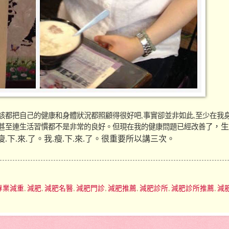
該都把自己的健康和身體狀況都照顧得很好吧,事實卻並非如此,至少在我
甚至連生活習慣都不是非常的良好
，生
。但現在我的健康問題已經改善了
瘦.下.來.了
。
我.瘦.下.來.了
。很重要所以講三次
。
專業減重
,
減肥
,
減肥名醫
,
減肥門診
,
減肥推薦
,
減肥診所
,
減肥診所推薦
,
減