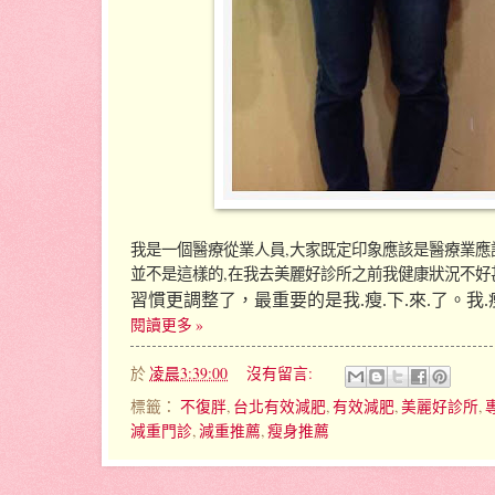
我是一個醫療從業人員,大家既定印象應該是醫療業應
並不是這樣的,在我去美麗好診所之前我健康狀況不好
習慣更調整了
，最重要的是我.瘦.下.來.了
。
我.
閱讀更多 »
於
凌晨3:39:00
沒有留言:
標籤：
不復胖
,
台北有效減肥
,
有效減肥
,
美麗好診所
,
減重門診
,
減重推薦
,
瘦身推薦