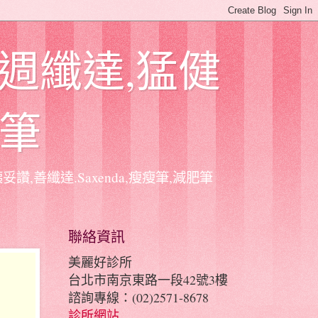
,週纖達,猛健
肥筆
讚,善纖達.Saxenda,瘦瘦筆,減肥筆
聯絡資訊
美麗好診所
台北市南京東路一段42號3樓
諮詢專線：(02)2571-8678
診所網站