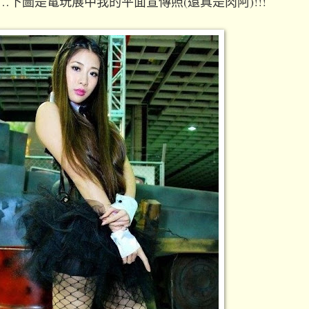
…下圖是電玩展中我的平面宣傳照(還真是肉阿)!!!