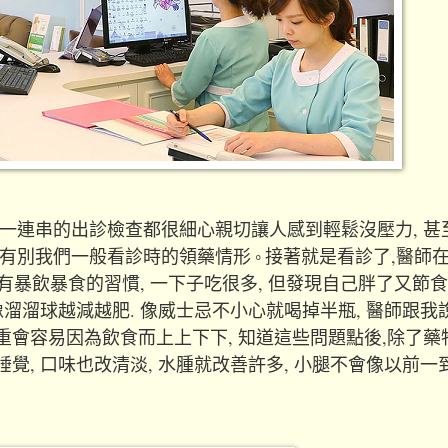
一連串的出診檢查都很細心親切讓人感到輕鬆沒壓力, 甚
,有別我們一般看診時的領藥情形
接著就是看診了,醫師
。
有暴飲暴食的習慣, 一下子吃很多, 但發現自己胖了又節食,
溜溜球越減越肥. 像威士忌不小心就喝掉半瓶, 醫師跟我說
重會容易因為飲食而上上下下, 知道這些問題點後,除了藥
覺, 口味也改清淡, 水腫就改善許多, 小腿不會像以前一