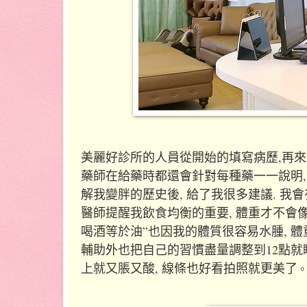
美麗好診所的人員從開始的填寫病歷,再來
藥師在給藥時都還會針對每種藥一一說明
解我變胖的歷史後, 給了我很多建議. 我會
醫師提醒我飲食均衡的重要, 體重才不會像
喝酒等於油”也因我的體質很容易水腫, 體
輔助外也把自己的習慣盡量調整到12點就睡
上就又脹又酸, 線條也好看拍照就更美了
。