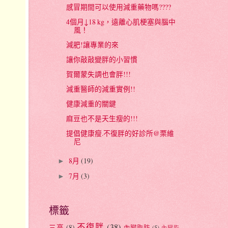
感冒期間可以使用減重藥物嗎????
4個月↓18 kg，遠離心肌梗塞與腦中
風！
減肥!讓專業的來
讓你敲敲變胖的小習慣
賀爾蒙失調也會胖!!!
減重醫師的減重實例!!
健康減重的關鍵
麻豆也不是天生瘦的!!!
提倡健康瘦.不復胖的好診所@栗維
尼
8月
(19)
►
7月
(3)
►
標籤
不復胖
(38)
三高
(8)
內臟脂肪
(5)
內臟脂