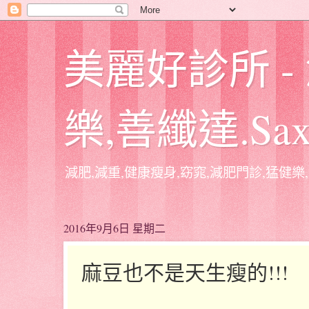
美麗好診所 -
樂,善纖達.Sa
減肥,減重,健康瘦身,窈窕,減肥門診,猛健樂,
2016年9月6日 星期二
麻豆也不是天生瘦的!!!