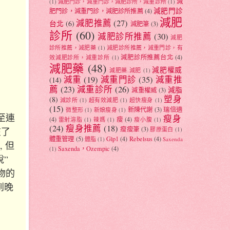
減
(1)
減肥門診，減重門診，減肥診所，減重診所
(1)
減肥門診
肥門診，減重門診，減肥診所推薦
(4)
減肥
減肥推薦
(27)
台北
(6)
減肥筆
(3)
診所
(60)
減肥診所推薦
(30)
減肥
診所推薦，減肥藥
(1)
減肥診所推薦，減重門診，有
減肥診所推薦台北
(4)
效減肥診所，減重診所
(1)
減肥藥
(48)
減肥權威
減肥藥.減肥
(1)
減重
(19)
減重門診
(35)
減重推
(14)
薦
(23)
減重診所
(26)
減脂
減重權威
(3)
塑身
(8)
減診所
(1)
超有效減肥
(1)
超快瘦身
(1)
(15)
新陳代謝
(3)
瑞倍適
微整形
(1)
新娘瘦身
(1)
至連
瘦身
(4)
瘦
(4)
雷射溶脂
(1)
辣媽
(1)
瘦小腹
(1)
(24)
瘦身推薦
(18)
瘦瘦筆
(3)
在了
膠原蛋白
(1)
體重管理
(5)
Glp1
(4)
Rebelsus
(4)
體脂
(1)
Saxenda
 但
Saxenda，Ozempic
(4)
(1)
”
物的
到晚