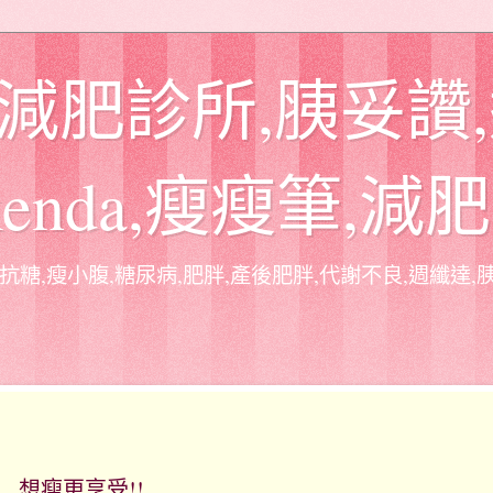
 減肥診所,胰妥讚
xenda,瘦瘦筆,減
抗糖,瘦小腹,糖尿病,肥胖,產後肥胖,代謝不良,週纖達,胰妥
想瘦更享受!!