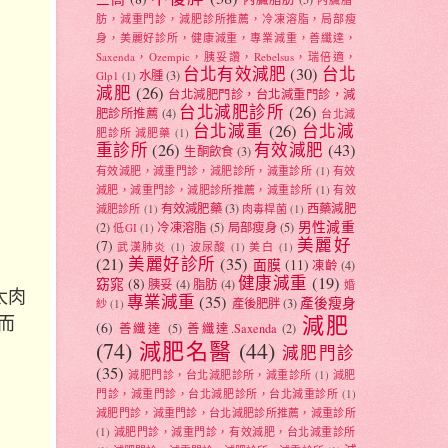
肪，減重門診，減肥診所推薦，冷凍溶脂，局部瘦
身，美麗好診所，健康減重，專業減重，善纖達，
Saxenda，Ozempic，胰妥讚，Rebelsus，瑞倍適，
台北有效減肥
(30)
台北
水腫
(3)
Glp1
(1)
減肥
(26)
台北減肥門診，台北減重門診，減
台北減肥診所
(26)
肥診所推薦
(4)
台北減
台北減重
(26)
台北減
肥診所 減肥藥
(1)
重診所
(26)
有效減肥
(43)
生酮飲食
(3)
有效減肥，減重門診，減肥診所，減重診所
(1)
有效
減肥，減重門診，減肥診所推薦，減重診所
(1)
有效
有效減肥藥
(3)
西藥減肥
減肥診所
(1)
肉毒桿菌
(1)
男性減重
(2)
冷凍溶脂
(5)
局部瘦身
(5)
低GI
(1)
美麗好
(7)
武漢肺炎
(1)
波尿酸
(1)
美白
(1)
(21)
美麗好診所
(35)
面膜
(11)
凍齡
(4)
健康減重
(19)
窈窕
(8)
胰妥
(4)
脂肪
(4)
婚
太肉
專業減重
(35)
產後瘦身
產後肥胖
(3)
紗
(1)
減肥
而
(6)
善纖達
(5)
善纖達.Saxenda
(2)
(74)
減肥名醫
(44)
減肥門診
(35)
減肥門診，台北減肥診所，減重診所
(1)
減肥
門診，減重門診，台北減肥診所，台北減重診所
(1)
減肥門診，減重門診，台北減肥診所推薦，減重診所
(1)
減肥門診，減重門診，有效減肥，台北減重診所