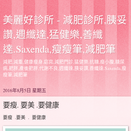
美麗好診所 - 減肥診所,胰妥
讚,週纖達,猛健樂,善纖
達.Saxenda,瘦瘦筆,減肥筆
減肥,減重,健康瘦身,窈窕,減肥門診,猛健樂,抗糖,瘦小腹,糖尿
病,肥胖,產後肥胖,代謝不良,週纖達,胰妥讚,善纖達.Saxenda,瘦
瘦筆,減肥筆
2016年8月5日 星期五
要瘦. 要美 .要健康
要瘦 .要美 . 要健康