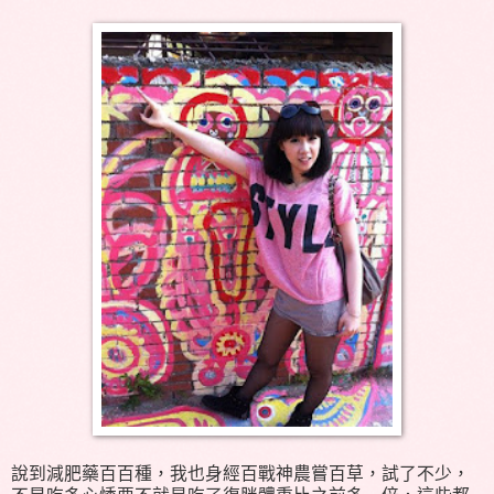
說到減肥藥百百種，我也身經百戰神農嘗百草，試了不少，