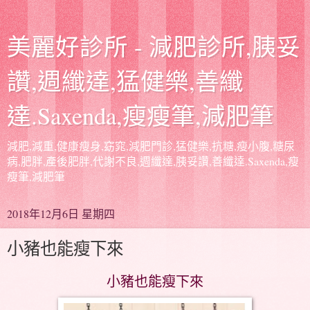
美麗好診所 - 減肥診所,胰妥
讚,週纖達,猛健樂,善纖
達.Saxenda,瘦瘦筆,減肥筆
減肥,減重,健康瘦身,窈窕,減肥門診,猛健樂,抗糖,瘦小腹,糖尿
病,肥胖,產後肥胖,代謝不良,週纖達,胰妥讚,善纖達.Saxenda,瘦
瘦筆,減肥筆
2018年12月6日 星期四
小豬也能瘦下來
小豬也能瘦下來