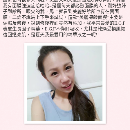
我有面膜強迫症哈哈哈~是個每天都必敷面膜的人，剛好這陣
子到診所，眼尖的我，馬上就看到美麗好診所也有在賣面
膜，二話不說馬上下手來試試，這款“美麗凍齡面膜”主要是
保濕及修復，說到修復裡面竟然有添加，我平常最愛的E.G.F
表皮生長因子精華，E.G.F不僅好吸收，尤其是乾燥受損肌恢
復回透亮肌，是夏天我最愛用的精華液之一呢!!