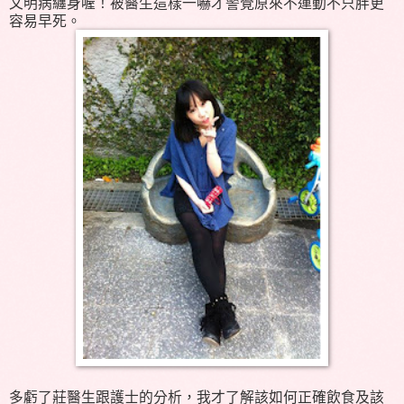
文明病纏身喔！被醫生這樣一嚇才警覺原來不運動不只胖更
容易早死。
多虧了莊醫生跟護士的分析，我才了解該如何正確飲食及該