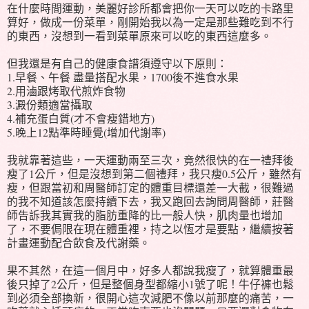
在什麼時間運動，美麗好診所都會把你一天可以吃的卡路里
算好，做成一份菜單，剛開始我以為一定是那些難吃到不行
的東西，沒想到一看到菜單原來可以吃的東西這麼多。
但我還是有自己的健康食譜須遵守以下原則：
1.早餐、午餐 盡量搭配水果，1700後不進食水果
2.用滷跟烤取代煎炸食物
3.澱份類適當攝取
4.補充蛋白質(才不會瘦錯地方)
5.晚上12點準時睡覺(增加代謝率)
我就靠著這些，一天運動兩至三次，竟然很快的在一禮拜後
瘦了1公斤，但是沒想到第二個禮拜，我只瘦0.5公斤，雖然有
瘦，但跟當初和周醫師訂定的體重目標還差一大截，很難過
的我不知道該怎麼持續下去，我又跑回去詢問周醫師，莊醫
師告訴我其實我的脂肪重降的比一般人快，肌肉量也增加
了，不要侷限在現在體重裡，持之以恆才是要點，繼續按著
計畫運動配合飲食及代謝藥。
果不其然，在這一個月中，好多人都說我瘦了，就算體重最
後只掉了2公斤，但是整個身型都縮小1號了呢！牛仔褲也鬆
到必須全部換新，很開心這次減肥不像以前那麼的痛苦，一