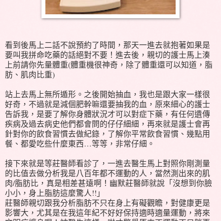
看到後馬上二話不說預約了時間，那天一進去就抱著如果是
要叫我拼命吃藥的話絕對不要！進去後，親切的護士馬上湊
上前請你先量體重(體重機很神奇，除了體重還可以知道，脂
肪、肌肉比重)
站上去馬上無所遁形。之後開始抽血，我也是跟大家一樣很
好奇，不過就是減個肥幹嘛還要抽我的血，原來細心的護士
告訴我，是要了解你身體狀況才可以對症下藥，有任何遺傳
疾病及過去病史他們都會問的仔仔細細，再來就是護士會再
針對你的飲食習慣去做紀錄，了解你平常飲食習慣、幾點用
餐、都愛吃些什麼東西…等等，非常仔細。
接下來就是等莊醫師看診了，一進去醫生馬上對照你剛測量
的比值去做分析我是八百年都不運動的人，當然測出來的肌
肉/脂肪比，真是相差甚遠啊！幽默莊醫師就說「沒想到你臉
小小，身上脂肪這麼驚人!!」
莊醫師親切跟我分析脂肪不只在身上有礙觀瞻，對健康更是
影響大，尤其是在我這年紀不好好保持適時適量運動，將來