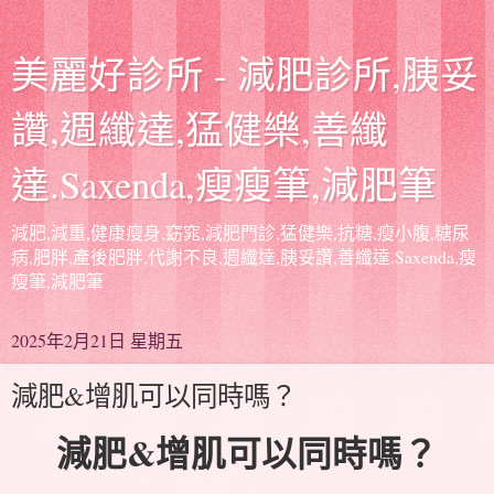
美麗好診所 - 減肥診所,胰妥
讚,週纖達,猛健樂,善纖
達.Saxenda,瘦瘦筆,減肥筆
減肥,減重,健康瘦身,窈窕,減肥門診,猛健樂,抗糖,瘦小腹,糖尿
病,肥胖,產後肥胖,代謝不良,週纖達,胰妥讚,善纖達.Saxenda,瘦
瘦筆,減肥筆
2025年2月21日 星期五
減肥&增肌可以同時嗎？
減肥&增肌可以同時嗎？